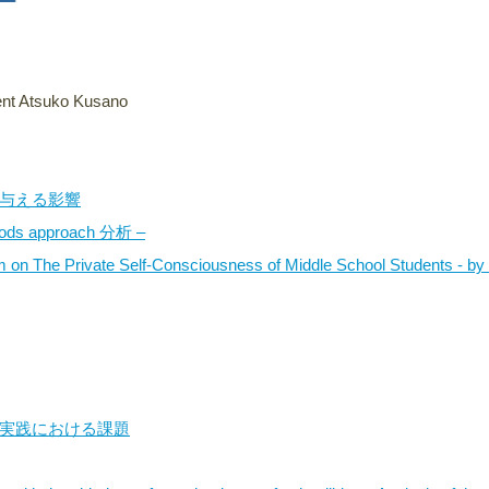
dent Atsuko Kusano
与える影響
 approach 分析 –
am on The Private Self-Consciousness of Middle School Students - by
実践における課題