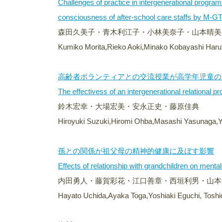
Challenges of practice in intergenerational programs
consciousness of after-school care staffs by M-GT
森田久美子・青木利江子・小林美奈子・山本晴美
Kumiko Morita,Rieko Aoki,Minako Kobayashi Har
高齢者ボランティアとの交流授業が高学年児童の
The effectivess of an intergenerational relational
鈴木宏幸・大場宏美・安永正史・藤原佳典
Hiroyuki Suzuki,Hiromi Ohba,Masashi Yasunaga,Yo
孫との関係が祖父母の精神的健康に及ぼす影響
Effects of relationship with grandchildren on mental
内田勇人・藤賀彩花・江口善章・西垣利男・山本
Hayato Uchida,Ayaka Toga,Yoshiaki Eguchi, Tosh