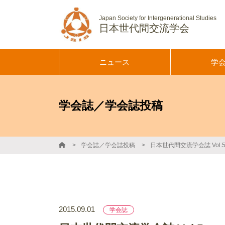
Japan Society for Intergenerational Studies
日本世代間交流学会
ニュース
学
設立趣意
会長挨拶
学会誌／学会誌投稿
組織構成
会則
学会誌／学会誌投稿
日本世代間交流学会誌 Vol.
2015.09.01
学会誌