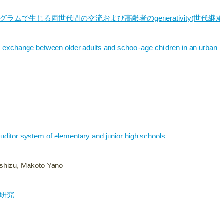
で生じる両世代間の交流および高齢者のgenerativity(世代継
 exchange between older adults and school-age children in an urban
 auditor system of elementary and junior high schools
shizu, Makoto Yano
研究