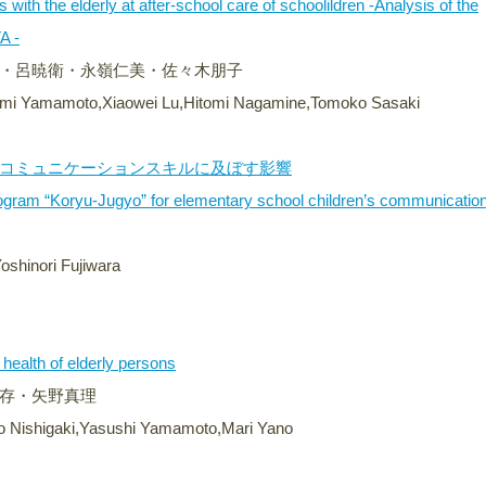
 with the elderly at after-school care of schoolildren -Analysis of the
A -
・呂暁衛・永嶺仁美・佐々木朋子
umi Yamamoto,Xiaowei Lu,Hitomi Nagamine,Tomoko Sasaki
コミュニケーションスキルに及ぼす影響
 program “Koryu-Jugyo” for elementary school children’s communication
shinori Fujiwara
 health of elderly persons
存・矢野真理
io Nishigaki,Yasushi Yamamoto,Mari Yano