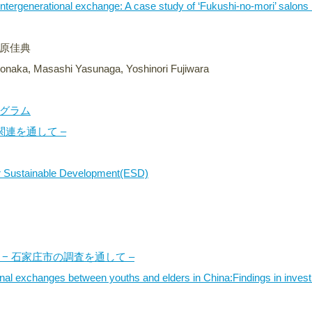
h intergenerational exchange: A case study of ‘Fukushi-no-mori’ salons 
原佳典
naka, Masashi Yasunaga, Yoshinori Fujiwara
グラム
関連を通して –
for Sustainable Development(ESD)
 石家庄市の調査を通して –
nal exchanges between youths and elders in China:Findings in invest