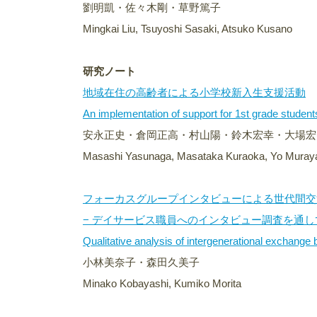
劉明凱・佐々木剛・草野篤子
Mingkai Liu, Tsuyoshi Sasaki, Atsuko Kusano
研究ノート
地域在住の高齢者による小学校新入生支援活動
An implementation of support for 1st grade studen
安永正史・倉岡正高・村山陽・鈴木宏幸・大場宏
Masashi Yasunaga, Masataka Kuraoka, Yo Murayam
フォーカスグループインタビューによる世代間交
− デイサービス職員へのインタビュー調査を通して
Qualitative analysis of intergenerational exchange 
小林美奈子・森田久美子
Minako Kobayashi, Kumiko Morita