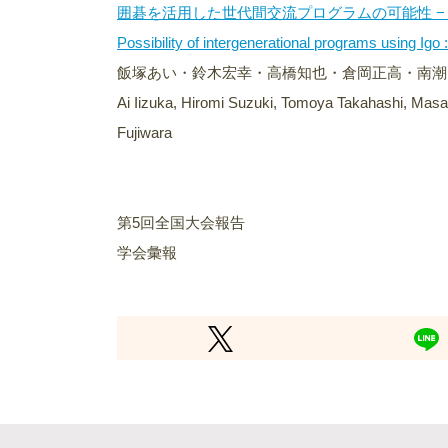
囲碁を活用した世代間交流プログラムの可能性 −
Possibility of intergenerational programs using Igo
飯塚あい・鈴木宏幸・高橋知也・倉岡正高・南潮
Ai Iizuka, Hiromi Suzuki, Tomoya Takahashi, Ma
Fujiwara
第5回全国大会報告
学会彙報