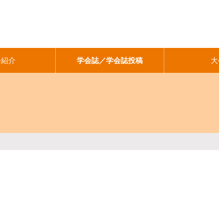
会紹介
学会誌／学会誌投稿
大
日本世代間交流学会誌への投稿
学会誌バックナンバー販売
J-STAGE公開論文の閲覧と利
用について（ご案内）
5