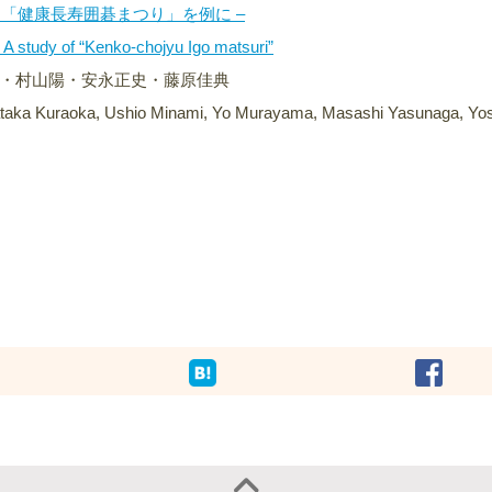
 「健康長寿囲碁まつり」を例に –
 : A study of “Kenko-chojyu Igo matsuri”
・村山陽・安永正史・藤原佳典
sataka Kuraoka, Ushio Minami, Yo Murayama, Masashi Yasunaga, Yos