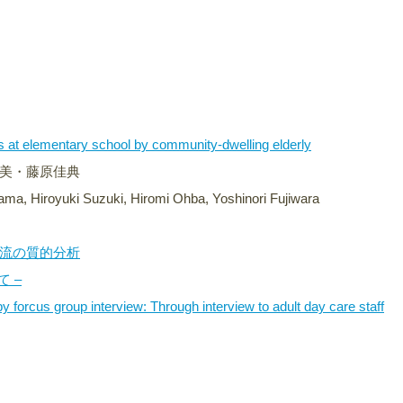
ts at elementary school by community-dwelling elderly
美・藤原佳典
a, Hiroyuki Suzuki, Hiromi Ohba, Yoshinori Fujiwara
流の質的分析
 –
by forcus group interview: Through interview to adult day care staff