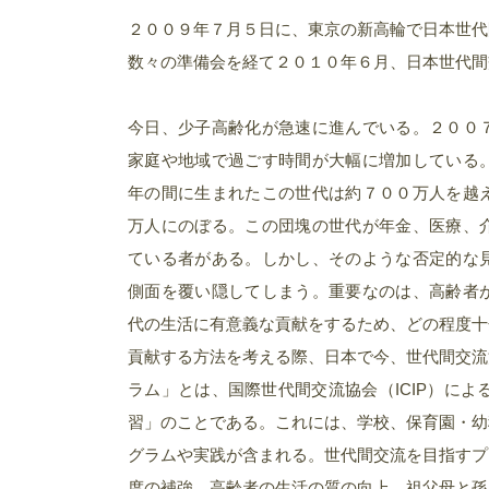
２００９年７月５日に、東京の新高輪で日本世代
数々の準備会を経て２０１０年６月、日本世代間
今日、少子高齢化が急速に進んでいる。２００
家庭や地域で過ごす時間が大幅に増加している
年の間に生まれたこの世代は約７００万人を越
万人にのぼる。この団塊の世代が年金、医療、
ている者がある。しかし、そのような否定的な
側面を覆い隠してしまう。重要なのは、高齢者
代の生活に有意義な貢献をするため、どの程度十
貢献する方法を考える際、日本で今、世代間交流
ラム」とは、国際世代間交流協会（ICIP）に
習」のことである。これには、学校、保育園・幼
グラムや実践が含まれる。世代間交流を目指すプ
度の補強、高齢者の生活の質の向上、祖父母と孫