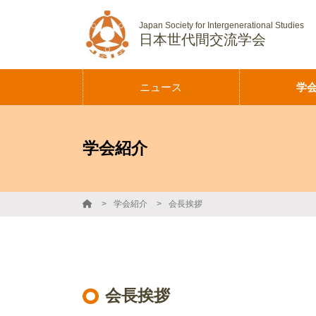
Japan Society for Intergenerational Studies
日本世代間交流学会
ニュース
学
設立趣意
会長挨拶
学会紹介
組織構成
会則
学会紹介
会長挨拶
会長挨拶