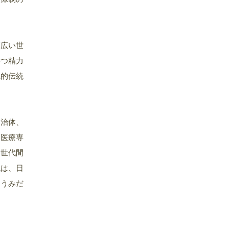
幅広い世
かつ精力
化的伝統
自治体、
・医療専
、世代間
流は、日
をうみだ