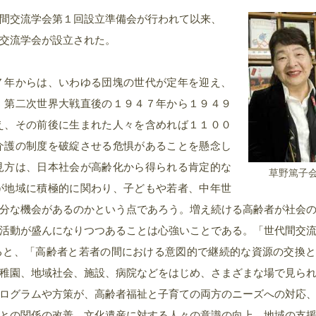
間交流学会第１回設立準備会が行われて以来、
交流学会が設立された。
７年からは、いわゆる団塊の世代が定年を迎え、
。第二次世界大戦直後の１９４７年から１９４９
え、その前後に生まれた人々を含めれば１１００
介護の制度を破綻させる危惧があることを懸念し
見方は、日本社会が高齢化から得られる肯定的な
草野篤子
が地域に積極的に関わり、子どもや若者、中年世
分な機会があるのかという点であろう。増え続ける高齢者が社会
活動が盛んになりつつあることは心強いことである。「世代間交
よると、「高齢者と若者の間における意図的で継続的な資源の交換
稚園、地域社会、施設、病院などをはじめ、さまざまな場で見ら
ログラムや方策が、高齢者福祉と子育ての両方のニーズへの対応
との関係の改善、文化遺産に対する人々の意識の向上、地域の支