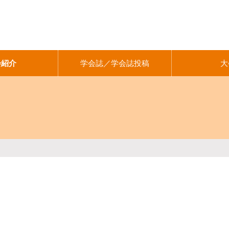
会紹介
学会誌／学会誌投稿
大
日本世代間交流学会誌への投稿
学会誌バックナンバー販売
J-STAGE公開論文の閲覧と利
用について（ご案内）