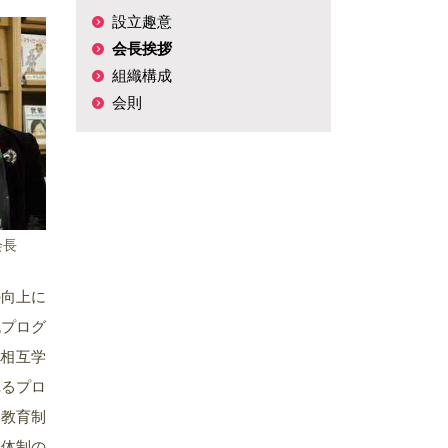
設立趣意
会長挨拶
組織構成
会則
会長
の向上に
流プログ
と相互学
れるプロ
、教育制
援体制の